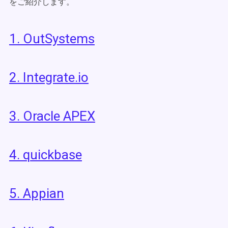
をご紹介します。
1.
OutSystems
2.
Integrate.io
3.
Oracle APEX
4.
q
uickbase
5.
Appian