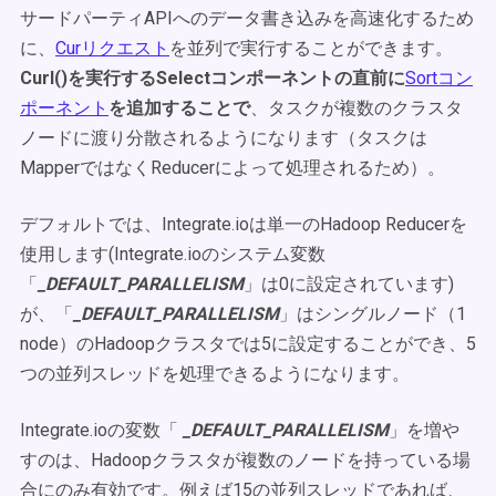
サードパーティAPIへのデータ書き込みを高速化するため
に、
Curリクエスト
を並列で実行することができます。
Curl()を実行するSelectコンポーネントの直前に
Sortコン
ポーネント
を追加することで
、タスクが複数のクラスタ
ノードに渡り分散されるようになります（タスクは
MapperではなくReducerによって処理されるため）。
デフォルトでは、Integrate.ioは単一のHadoop Reducerを
使用します(Integrate.ioのシステム変数
「
_D
EFAULT_PARALLELISM
」は0に設定されています)
が、「
_DEFAULT_PARALLELISM
」はシングルノード（1
node）のHadoopクラスタでは5に設定することができ、5
つの並列スレッドを処理できるようになります。
Integrate.ioの変数「
_DEFAULT_PARALLELISM
」を増や
すのは、Hadoopクラスタが複数のノードを持っている場
合にのみ有効です。例えば15の並列スレッドであれば、