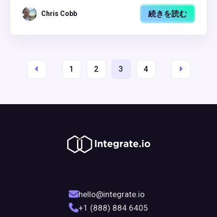
続きを読む
Chris Cobb
1
2
3
4
hello@integrate.io
+1 (888) 884 6405