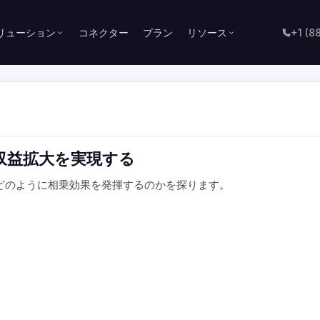
リューション
コネクター
プラン
リソース
+1 (8
.io で収益拡大を実現する
方向の機能が、どのように相乗効果を発揮するのかを探ります。