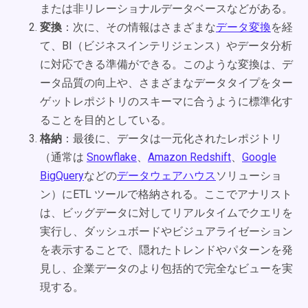
または非リレーショナルデータベースなどがある。
変換
：次に、その情報はさまざまな
データ変換
を経
て、BI（ビジネスインテリジェンス）やデータ分析
に対応できる準備ができる。このような変換は、デ
ータ品質の向上や、さまざまなデータタイプをター
ゲットレポジトリのスキーマに合うように標準化す
ることを目的としている。
格納
：最後に、データは一元化されたレポジトリ
（通常は
Snowflake
、
Amazon Redshift
、
Google
BigQuery
などの
データウェアハウス
ソリューショ
ン）にETL ツールで格納される。ここでアナリスト
は、ビッグデータに対してリアルタイムでクエリを
実行し、ダッシュボードやビジュアライゼーション
を表示することで、隠れたトレンドやパターンを発
見し、企業データのより包括的で完全なビューを実
現する。