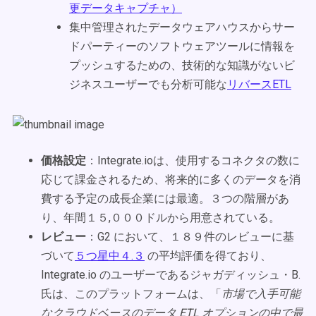
更データキャプチャ）
集中管理されたデータウェアハウスからサー
ドパーティーのソフトウェアツールに情報を
プッシュするための、技術的な知識がないビ
ジネスユーザーでも分析可能な
リバースETL
価格設定
：Integrate.ioは、使用するコネクタの数に
応じて課金されるため、将来的に多くのデータを消
費する予定の成長企業には最適。３つの階層があ
り、年間１５,０００ドルから用意されている。
レビュー
：G2 において、１８９件のレビューに基
づいて
５つ星中４.３
の平均評価を得ており、
Integrate.io のユーザーであるジャガディッシュ・B.
氏は、このプラットフォームは、「
市場で入手可能
なクラウドベースのデータ ETL オプションの中で最