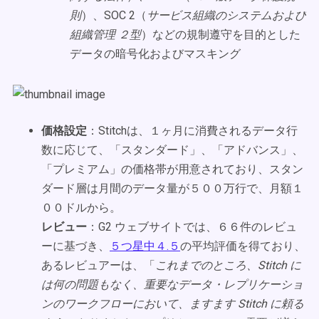
則
）、SOC 2（
サービス組織のシステムおよび
組織管理 ２型
）などの規制遵守を目的とした
データの暗号化およびマスキング
価格設定
：Stitchは、１ヶ月に消費されるデータ行
数に応じて、「スタンダード」、「アドバンス」、
「プレミアム」の価格帯が用意されており、スタン
ダード層は月間のデータ量が５００万行で、月額１
００ドルから。
レビュー
：G2 ウェブサイトでは、６６件のレビュ
ーに基づき、
５つ星中４.５
の平均評価を得ており、
あるレビュアーは、「
これまでのところ、Stitch に
は何の問題もなく、重要なデータ・レプリケーショ
ンのワークフローにおいて、ますます Stitch に頼る