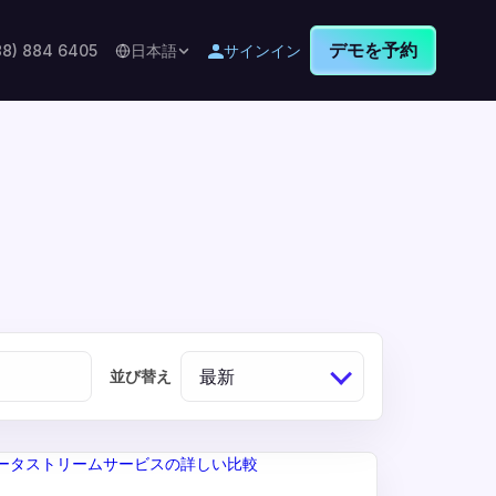
デモを予約
88) 884 6405
日本語
サインイン
最新
並び替え