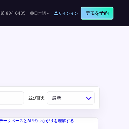
デモを予約
88) 884 6405
日本語
サインイン
最新
並び替え