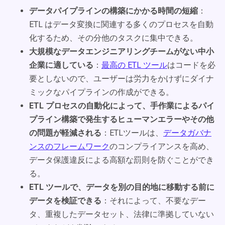
データパイプラインの構築にかかる時間の短縮
：
ETL はデータ変換に関連する多くのプロセスを自動
化するため、その分他のタスクに集中できる。
大規模なデータエンジニアリングチームがない中小
企業に適している
：
最高の ETL ツール
はコードを必
要としないので、ユーザーは労力をかけずにダイナ
ミックなパイプラインの作成ができる。
ETL プロセスの自動化によって、手作業によるパイ
プライン構築で発生するヒューマンエラーやその他
の問題が軽減される
：ETLツールは、
データガバナ
ンスのフレームワーク
のコンプライアンスを高め、
データ保護違反による高額な罰則を防ぐことができ
る。
ETL ツールで、データを別の目的地に移動する前に
データを検証できる
：それによって、不要なデー
タ、重複したデータセット、法律に準拠していない