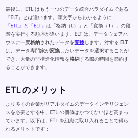
最後に、ETL はもう一つのデータ統合パラダイムである
『ELT』とは違います。頭文字からわかるように、
『ETL』と『ELT』
は「格納（L）」と「変換（T）」の段
階を実行する順序が違います。ELT は、データウェアハ
ウスに一度
格納
されたデータを
変換
します。対する ELT
は、データ専門家が
変換
したいデータを選択することが
でき、大量の非構造化情報を
格納
する際の時間を節約す
ることができます。
ETL のメリット
より多くの企業がリアルタイムのデータインテリジェン
スを必要とする中、ETL の価値はかつてないほど高まっ
ています。以下は、ETL を組織に取り入れることで得ら
れるメリットです：