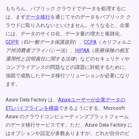
もちろん、パブリック クラウドでデータを処理するに
は、まず
データ移行
を通じてそのデータをパブリック ク
ラウドに取り入れないといけません。そうなると、企業
には、データのサイロ化、データ量の増大と複雑化、
GDPR
（
EU一般データ保護規則
）、
CCPA
（
カリフォルニ
ア州消費者プライバシー法
）、
HIPAA
（
医療保険の相互
運用性と説明責任に関する法律
）などのセキュリティや
コンプライアンスの問題などの課題に対処するために、
強固で成熟したデータ移行ソリューションが必要になり
ます。
Azure Data Factory は、
Azureユーザーが企業データの
ETLパイプラインを構築
できるようにする、Microsoft
Azure のクラウドコンピューティングプラットフォーム
のデータ移行サービスです。ただ、Azure Data Factory に
はオプションや設定が多数ありますが、どれが自分のビ