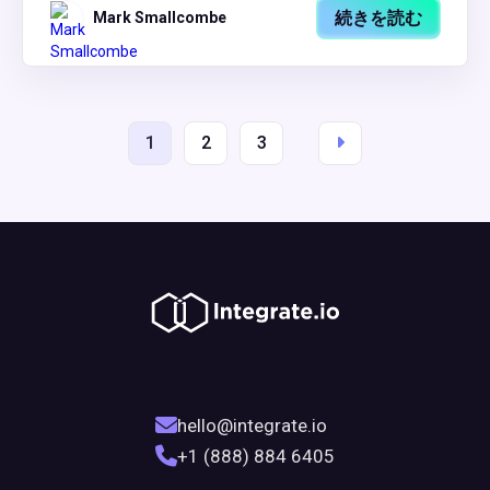
続きを読む
Mark Smallcombe
1
2
3
hello@integrate.io
+1 (888) 884 6405