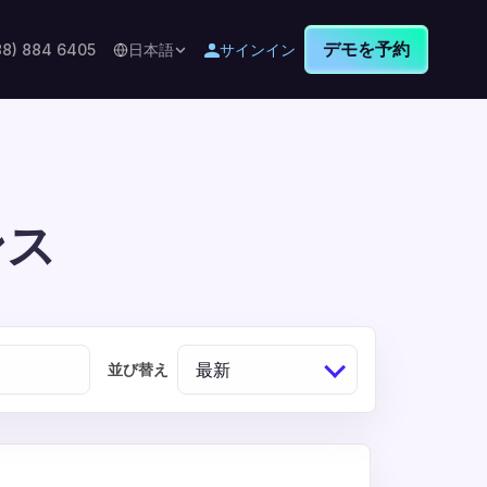
デモを予約
88) 884 6405
日本語
サインイン
ンス
最新
並び替え