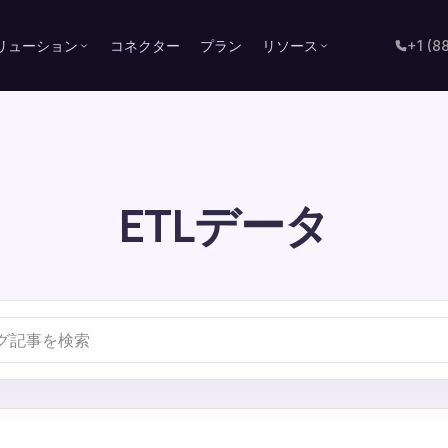
リューション
コネクター
プラン
リソース
+1 (8
ETLデータ