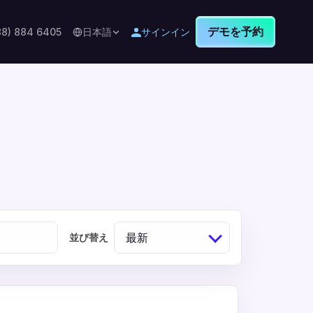
デモを予約
88) 884 6405
日本語
サインイン
最新
並び替え