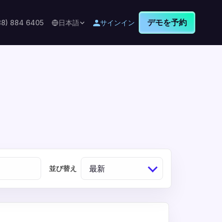
デモを予約
88) 884 6405
日本語
サインイン
最新
並び替え