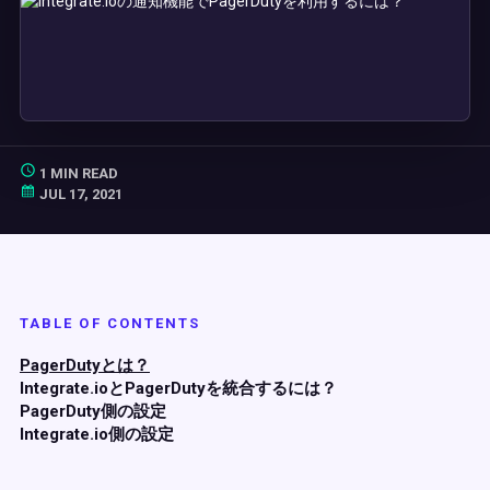
1 MIN READ
JUL 17, 2021
TABLE OF CONTENTS
PagerDutyとは？
Integrate.ioとPagerDutyを統合するには？
PagerDuty側の設定
Integrate.io側の設定